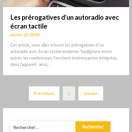
Les prérogatives d’un autoradio avec
écran tactile
janvier 22, 2020
Cet article, vous allez trouver les prérogatives d’un
autoradio avec écran tactile moderne. Soulignons entre
autres les nombreuses fonctions intéressantes intégrées
dans l’appareil : ainsi,…
Pagination
Précédent
2
Suivant
des
publications
Rechercher :